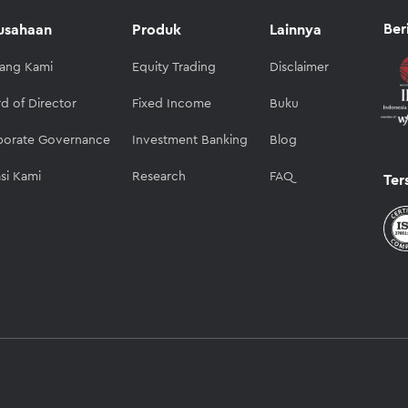
Ber
usahaan
Produk
Lainnya
tang Kami
Equity Trading
Disclaimer
d of Director
Fixed Income
Buku
porate Governance
Investment Banking
Blog
si Kami
Research
FAQ
Ter
r