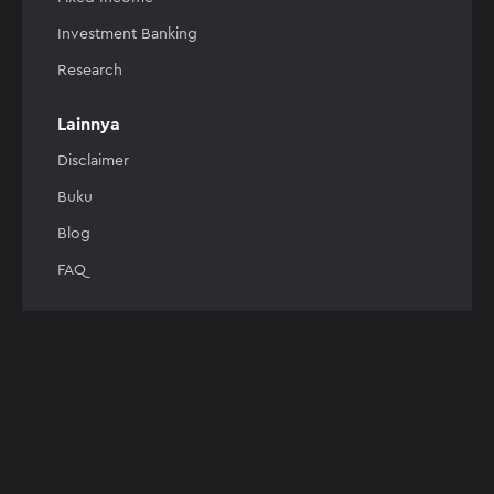
Investment Banking
Research
Lainnya
Disclaimer
Buku
Blog
FAQ
Berizin resmi OJK & Terdaftar
Tersertifikasi